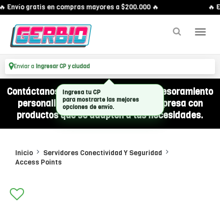
 Envío gratis en compras mayores a $200.000 🔥
🔥 E
Enviar a
Ingresar CP y ciudad
Contáctanos por WhatsApp y recibí asesoramiento
Ingresa tu CP
para mostrarte las mejores
personalizado para equipar a tu empresa con
opciones de envío.
productos que se adapten a tus necesidades.
Inicio
Servidores Conectividad Y Seguridad
Access Points