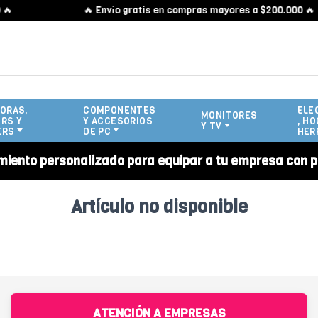

🔥 Envío gratis en compras mayores a $200.000 🔥
ORAS,
COMPONENTES
ELE
MONITORES
RS Y
Y ACCESORIOS
, HO
Y TV
ERS
DE PC
HER
miento personalizado para equipar a tu empresa con p
Artículo no disponible
ATENCIÓN A EMPRESAS