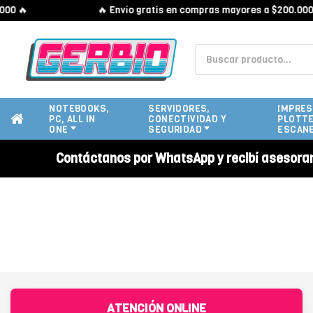
00 🔥
🔥 Envío gratis en compras mayores a $200.000 
NOTEBOOKS,
SERVIDORES,
IMPRES
PC, ALL IN
CONECTIVIDAD Y
PLOTTE
ONE
SEGURIDAD
ESCAN
Contáctanos por WhatsApp y recibí asesora
ATENCIÓN ONLINE