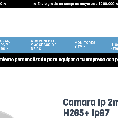
🔥 Envío gratis en compras mayores a $200.000 🔥
ORAS,
COMPONENTES
ELE
MONITORES
RS Y
Y ACCESORIOS
, HO
Y TV
ERS
DE PC
HER
miento personalizado para equipar a tu empresa con p
Camara Ip 2m
H265+ Ip67