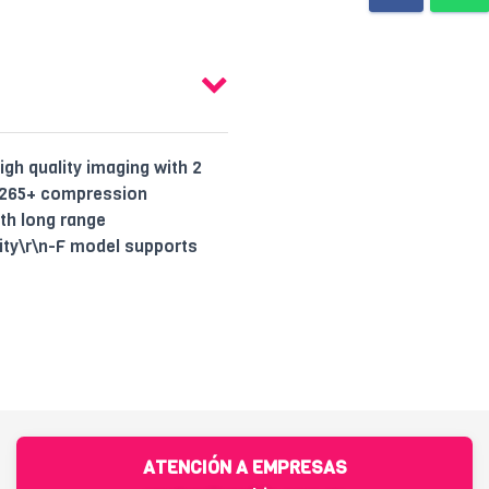
h quality imaging with 2
H.265+ compression
th long range
ity\r\n-F model supports
ATENCIÓN A EMPRESAS