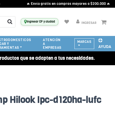
🔥 Envío gratis en compras mayores a $200.000 🔥
Ingresar CP y ciudad
INGRESAR
CTRODOMESTICOS
ATENCIÓN
MARCAS
GAR Y
A
AYUDA
RAMIENTAS
EMPRESAS
roductos que se adapten a tus necesidades.
p Hilook Ipc-d120ha-lufc