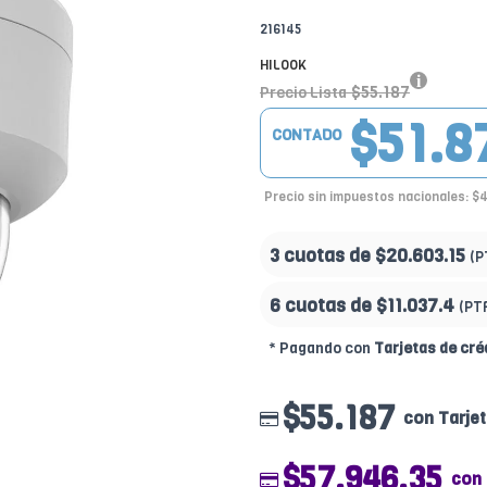
216145
HILOOK
$55.187
Precio Lista
$51.8
CONTADO
Precio sin impuestos nacionales: $
3 cuotas de
$20.603.15
(P
6 cuotas de
$11.037.4
(PT
* Pagando con
Tarjetas de cré
$55.187
con Tarje
$57.946.35
con