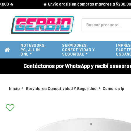

🔥 Envío gratis en compras mayores a $200.000 🔥
NOTEBOOKS,
SERVIDORES,
IMPRES
PC, ALL IN
CONECTIVIDAD Y
PLOTTE
ONE
SEGURIDAD
ESCAN
Contáctanos por WhatsApp y recibí asesora
Inicio
Servidores Conectividad Y Seguridad
Camaras Ip