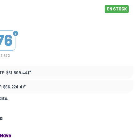
EN STOCK
76
42.873
*
TF:
$61.809.44)
*
F:
$66.224.4)
dito
.
ta
 Nave