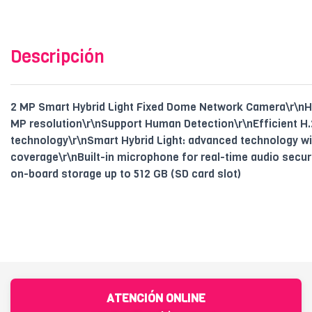
Descripción
2 MP Smart Hybrid Light Fixed Dome Network Camera\r\nHig
MP resolution\r\nSupport Human Detection\r\nEfficient 
technology\r\nSmart Hybrid Light: advanced technology wi
coverage\r\nBuilt-in microphone for real-time audio secur
on-board storage up to 512 GB (SD card slot)
ATENCIÓN ONLINE