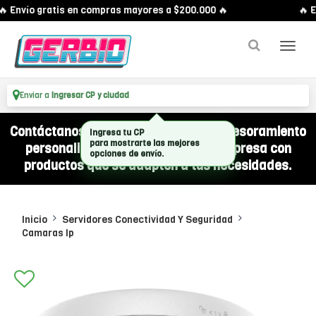
 Envío gratis en compras mayores a $200.000 🔥
🔥 E
Enviar a
Ingresar CP y ciudad
Contáctanos por WhatsApp y recibí asesoramiento
Ingresa tu CP
personalizado para equipar a tu empresa con
para mostrarte las mejores
opciones de envío.
productos que se adapten a tus necesidades.
Inicio
Servidores Conectividad Y Seguridad
Camaras Ip