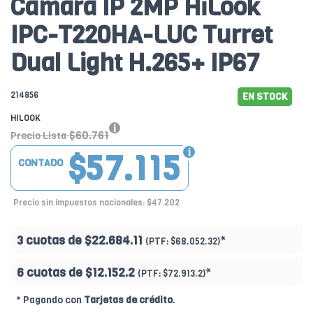
Cámara IP 2MP HiLook
IPC-T220HA-LUC Turret
Dual Light H.265+ IP67
214856
EN STOCK
HILOOK
$60.761
Precio Lista
$57.115
CONTADO
Precio sin impuestos nacionales: $47.202
3 cuotas de
$22.684.11
*
(PTF:
$68.052.32)
6 cuotas de
$12.152.2
*
(PTF:
$72.913.2)
* Pagando con
Tarjetas de crédito
.