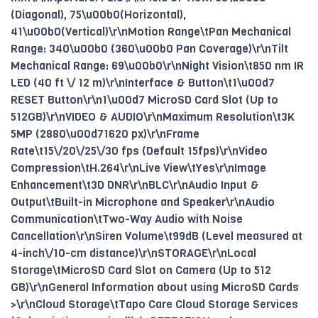
(Diagonal), 75\u00b0(Horizontal),
41\u00b0(Vertical)\r\nMotion Range\tPan Mechanical
Range: 340\u00b0 (360\u00b0 Pan Coverage)\r\nTilt
Mechanical Range: 69\u00b0\r\nNight Vision\t850 nm IR
LED (40 ft \/ 12 m)\r\nInterface & Button\t1\u00d7
RESET Button\r\n1\u00d7 MicroSD Card Slot (Up to
512GB)\r\nVIDEO & AUDIO\r\nMaximum Resolution\t3K
5MP (2880\u00d71620 px)\r\nFrame
Rate\t15\/20\/25\/30 fps (Default 15fps)\r\nVideo
Compression\tH.264\r\nLive View\tYes\r\nImage
Enhancement\t3D DNR\r\nBLC\r\nAudio Input &
Output\tBuilt-in Microphone and Speaker\r\nAudio
Communication\tTwo-Way Audio with Noise
Cancellation\r\nSiren Volume\t99dB (Level measured at
4-inch\/10-cm distance)\r\nSTORAGE\r\nLocal
Storage\tMicroSD Card Slot on Camera (Up to 512
GB)\r\nGeneral Information about using MicroSD Cards
>\r\nCloud Storage\tTapo Care Cloud Storage Services