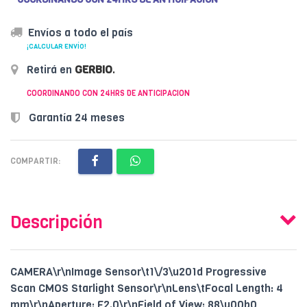
Envíos a todo el país
¡CALCULAR ENVÍO!
Retirá en
GERBIO
.
COORDINANDO CON 24HRS DE ANTICIPACION
Garantía 24 meses
COMPARTIR:
Descripción
CAMERA\r\nImage Sensor\t1\/3\u201d Progressive
Scan CMOS Starlight Sensor\r\nLens\tFocal Length: 4
mm\r\nAperture: F2.0\r\nField of View: 88\u00b0