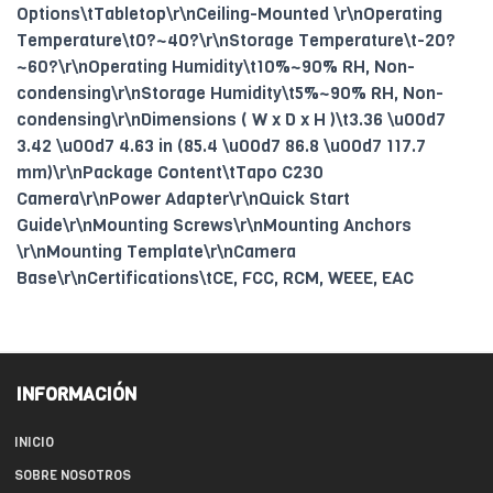
Options\tTabletop\r\nCeiling-Mounted \r\nOperating
Temperature\t0?~40?\r\nStorage Temperature\t-20?
~60?\r\nOperating Humidity\t10%~90% RH, Non-
condensing\r\nStorage Humidity\t5%~90% RH, Non-
condensing\r\nDimensions ( W x D x H )\t3.36 \u00d7
3.42 \u00d7 4.63 in (85.4 \u00d7 86.8 \u00d7 117.7
mm)\r\nPackage Content\tTapo C230
Camera\r\nPower Adapter\r\nQuick Start
Guide\r\nMounting Screws\r\nMounting Anchors
\r\nMounting Template\r\nCamera
Base\r\nCertifications\tCE, FCC, RCM, WEEE, EAC
INFORMACIÓN
INICIO
SOBRE NOSOTROS