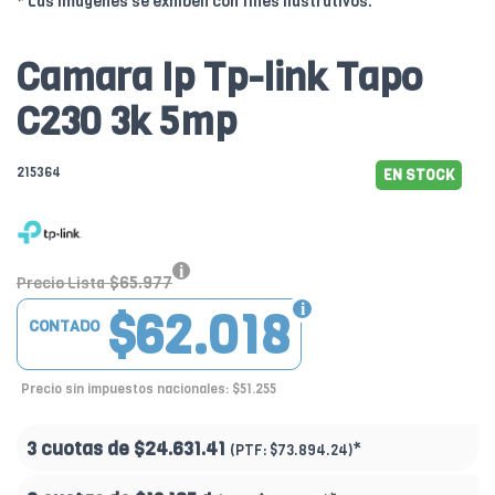
* Las imágenes se exhiben con fines ilustrativos.
Camara Ip Tp-link Tapo
C230 3k 5mp
215364
EN STOCK
$65.977
Precio Lista
$62.018
CONTADO
Precio sin impuestos nacionales: $51.255
3 cuotas de
$24.631.41
*
(PTF:
$73.894.24)