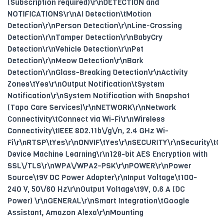
(Subscription required)\r\nDETECTION and
NOTIFICATIONS\r\nAI Detection\tMotion
Detection\r\nPerson Detection\r\nLine-Crossing
Detection\r\nTamper Detection\r\nBabyCry
Detection\r\nVehicle Detection\r\nPet
Detection\r\nMeow Detection\r\nBark
Detection\r\nGlass-Breaking Detection\r\nActivity
Zones\tYes\r\nOutput Notification\tSystem
Notification\r\nSystem Notification with Snapshot
(Tapo Care Services)\r\nNETWORK\r\nNetwork
Connectivity\tConnect via Wi-Fi\r\nWireless
Connectivity\tIEEE 802.11b\/g\/n, 2.4 GHz Wi-
Fi\r\nRTSP\tYes\r\nONVIF\tYes\r\nSECURITY\r\nSecurity\t
Device Machine Learning\r\n128-bit AES Encryption with
SSL\/TLS\r\nWPA\/WPA2-PSK\r\nPOWER\r\nPower
Source\t9V DC Power Adapter\r\nInput Voltage\t100-
240 V, 50\/60 Hz\r\nOutput Voltage\t9V, 0.6 A (DC
Power) \r\nGENERAL\r\nSmart Integration\tGoogle
Assistant, Amazon Alexa\r\nMounting