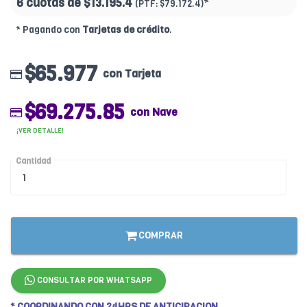
6 cuotas de
$13.195.4
*
(PTF:
$79.172.4)
* Pagando con
Tarjetas de crédito
.
$65.977
con Tarjeta
$69.275.85
con Nave
¡VER DETALLE!
Cantidad
COMPRAR
CONSULTAR POR WHATSAPP
* COORDINANDO CON 24HRS DE ANTICIPACION