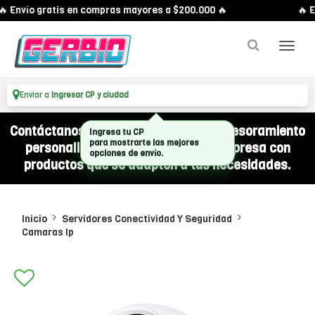
 Envío gratis en compras mayores a $200.000 🔥
🔥 En
Enviar a
Ingresar CP y ciudad
Contáctanos por WhatsApp y recibí asesoramiento
personalizado para equipar a tu empresa con
productos que se adapten a tus necesidades.
Inicio
Servidores Conectividad Y Seguridad
Camaras Ip