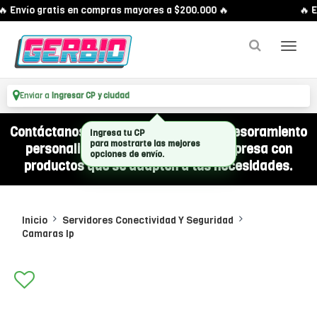
 Envío gratis en compras mayores a $200.000 🔥
🔥 E
Enviar a
Ingresar CP y ciudad
Contáctanos por WhatsApp y recibí asesoramiento
personalizado para equipar a tu empresa con
productos que se adapten a tus necesidades.
Inicio
Servidores Conectividad Y Seguridad
Camaras Ip