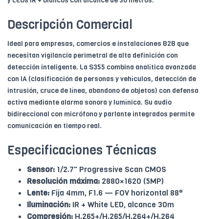
y LEDs IR + blancos con alcance de 30 metros.
Descripción Comercial
Ideal para empresas, comercios e instalaciones B2B que
necesitan vigilancia perimetral de alta definición con
detección inteligente. La S355 combina analítica avanzada
con IA (clasificación de personas y vehículos, detección de
intrusión, cruce de línea, abandono de objetos) con defensa
activa mediante alarma sonora y lumínica. Su audio
bidireccional con micrófono y parlante integrados permite
comunicación en tiempo real.
Especificaciones Técnicas
Sensor:
1/2.7" Progressive Scan CMOS
Resolución máxima:
2880×1620 (5MP)
Lente:
Fija 4mm, F1.6 — FOV horizontal 88°
Iluminación:
IR + White LED, alcance 30m
Compresión:
H.265+/H.265/H.264+/H.264