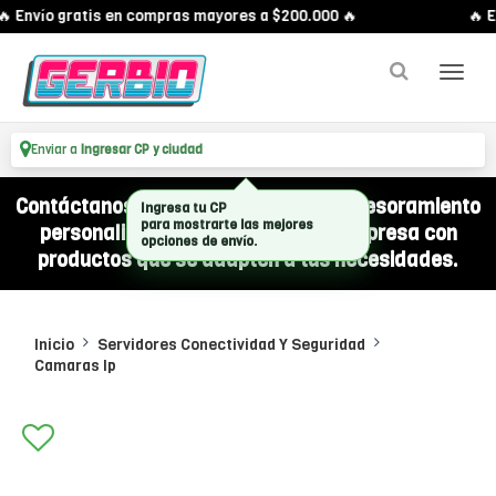
 Envío gratis en compras mayores a $200.000 🔥
🔥 E
Enviar a
Ingresar CP y ciudad
Contáctanos por WhatsApp y recibí asesoramiento
personalizado para equipar a tu empresa con
productos que se adapten a tus necesidades.
Inicio
Servidores Conectividad Y Seguridad
Camaras Ip