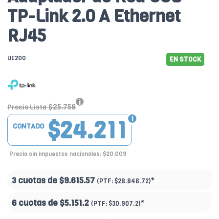
TP-Link 2.0 A Ethernet
RJ45
UE200
EN STOCK
$25.756
Precio Lista
$24.211
CONTADO
Precio sin impuestos nacionales: $20.009
3 cuotas de
$9.615.57
*
(PTF:
$28.846.72)
6 cuotas de
$5.151.2
*
(PTF:
$30.907.2)