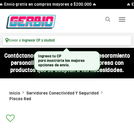
 Envío gratis en compras mayores a $200.000 🔥
🔥 E
Enviar a
Ingresar CP y ciudad
Contáctanos por WhatsApp y recibí asesoramiento
Ingresa tu CP
para mostrarte las mejores
personalizado para equipar a tu empresa con
opciones de envío.
productos que se adapten a tus necesidades.
Inicio
Servidores Conectividad Y Seguridad
Placas Red