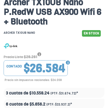
Archer TX10UB Nano
P.RedW USB AX900 Wifi 6
+ Bluetooth
ARCHER TX10UB NANO
EN STOCK
$28.281
Precio Lista
$26.584
CONTADO
Precio sin impuestos nacionales: $24.058
3 cuotas de
$10.558.24
*
(PTF:
$31.674.72)
6 cuotas de
$5.656.2
*
(PTF:
$33.937.2)