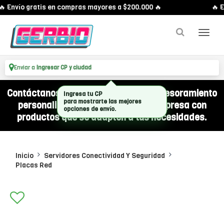
 Envío gratis en compras mayores a $200.000 🔥
🔥 E
Enviar a
Ingresar CP y ciudad
Contáctanos por WhatsApp y recibí asesoramiento
Ingresa tu CP
para mostrarte las mejores
personalizado para equipar a tu empresa con
opciones de envío.
productos que se adapten a tus necesidades.
Inicio
Servidores Conectividad Y Seguridad
Placas Red