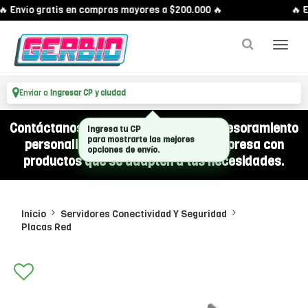
 Envío gratis en compras mayores a $200.000 🔥
🔥 E
Enviar a
Ingresar CP y ciudad
Contáctanos por WhatsApp y recibí asesoramiento
Ingresa tu CP
para mostrarte las mejores
personalizado para equipar a tu empresa con
opciones de envío.
productos que se adapten a tus necesidades.
Inicio
Servidores Conectividad Y Seguridad
Placas Red