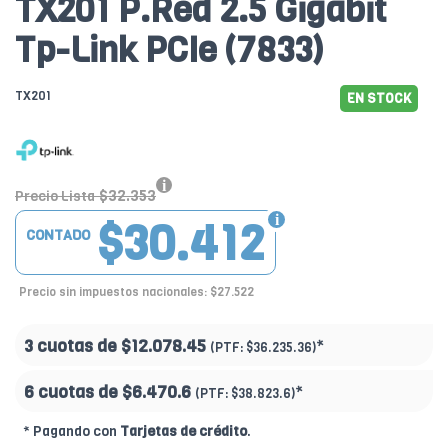
TX201 P.Red 2.5 Gigabit
Tp-Link PCIe (7833)
TX201
EN STOCK
$32.353
Precio Lista
$30.412
CONTADO
Precio sin impuestos nacionales: $27.522
3 cuotas de
$12.078.45
*
(PTF:
$36.235.36)
6 cuotas de
$6.470.6
*
(PTF:
$38.823.6)
* Pagando con
Tarjetas de crédito
.