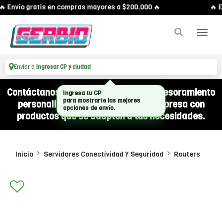
 Envío gratis en compras mayores a $200.000 🔥
🔥 E
Enviar a
Ingresar CP y ciudad
Contáctanos por WhatsApp y recibí asesoramiento
Ingresa tu CP
para mostrarte las mejores
personalizado para equipar a tu empresa con
opciones de envío.
productos que se adapten a tus necesidades.
Inicio
Servidores Conectividad Y Seguridad
Routers