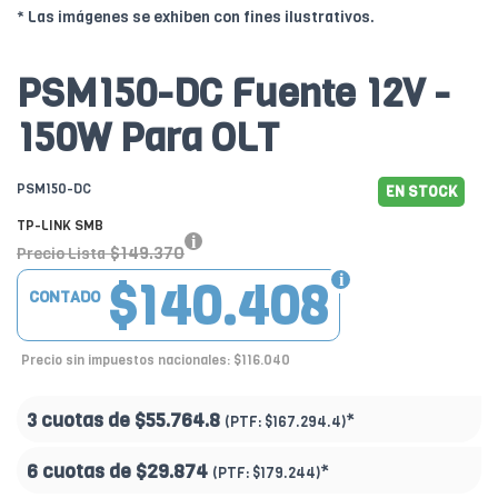
* Las imágenes se exhiben con fines ilustrativos.
PSM150-DC Fuente 12V -
150W Para OLT
PSM150-DC
EN STOCK
TP-LINK SMB
$149.370
Precio Lista
$140.408
CONTADO
Precio sin impuestos nacionales: $116.040
3 cuotas de
$55.764.8
*
(PTF:
$167.294.4)
6 cuotas de
$29.874
*
(PTF:
$179.244)