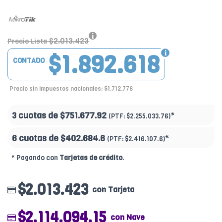
$2.013.423
Precio Lista
$1.892.618
CONTADO
Precio sin impuestos nacionales: $1.712.776
3 cuotas de
$751.677.92
*
(PTF:
$2.255.033.76)
6 cuotas de
$402.684.6
*
(PTF:
$2.416.107.6)
* Pagando con
Tarjetas de crédito
.
$2.013.423
con Tarjeta
$2.114.094.15
con Nave