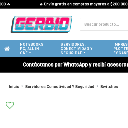

🔥 Envío gratis en compras mayores a $200.000 🔥
NOTEBOOKS,
SERVIDORES,
IMPRES
PC, ALL IN
CONECTIVIDAD Y
PLOTTE
ONE
SEGURIDAD
ESCAN
Contáctanos por WhatsApp y recibí asesora
Inicio
Servidores Conectividad Y Seguridad
Switches