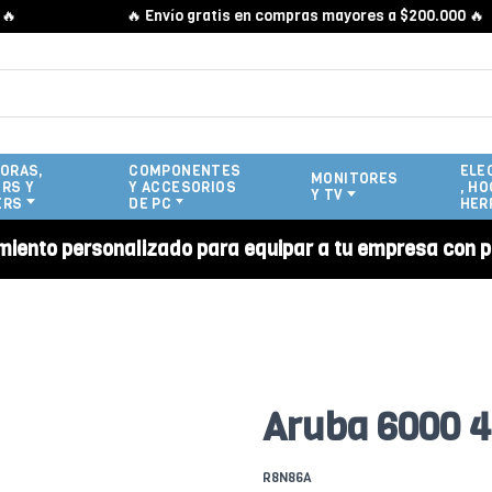
🔥 Envío gratis en compras mayores a $200.000 🔥
ORAS,
COMPONENTES
ELE
MONITORES
RS Y
Y ACCESORIOS
, HO
Y TV
ERS
DE PC
HER
miento personalizado para equipar a tu empresa con p
Aruba 6000 
R8N86A