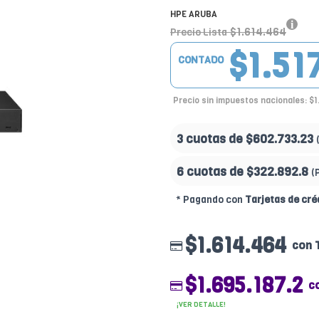
HPE ARUBA
$1.614.464
Precio Lista
$1.51
CONTADO
Precio sin impuestos nacionales: $
3 cuotas de
$602.733.23
6 cuotas de
$322.892.8
(
* Pagando con
Tarjetas de cré
$1.614.464
con 
$1.695.187.2
c
¡VER DETALLE!