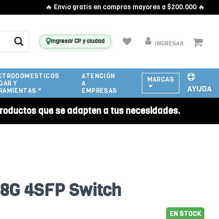
🔥 Envío gratis en compras mayores a $200.000 🔥
Ingresar CP y ciudad
INGRESAR
CTRODOMESTICOS
ATENCIÓN
MARCAS
GAR Y
A
AYUDA
RAMIENTAS
EMPRESAS
roductos que se adapten a tus necesidades.
48G 4SFP Switch
EN STOCK