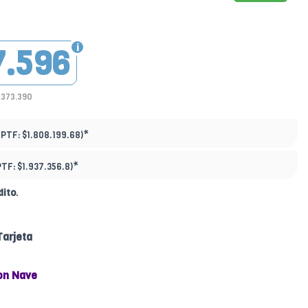
7.596
1.373.390
*
(PTF:
$1.808.199.68)
*
PTF:
$1.937.356.8)
dito
.
Tarjeta
on Nave