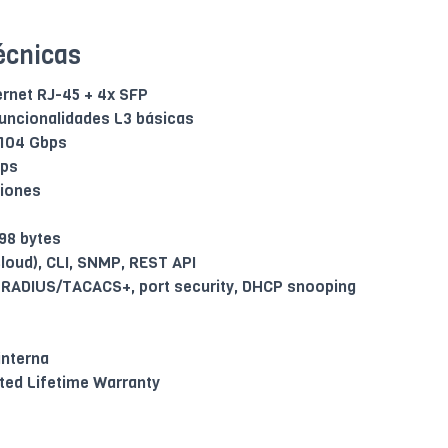
écnicas
ernet RJ-45 + 4x SFP
uncionalidades L3 básicas
 104 Gbps
pps
ciones
98 bytes
cloud), CLI, SNMP, REST API
, RADIUS/TACACS+, port security, DHCP snooping
interna
ted Lifetime Warranty