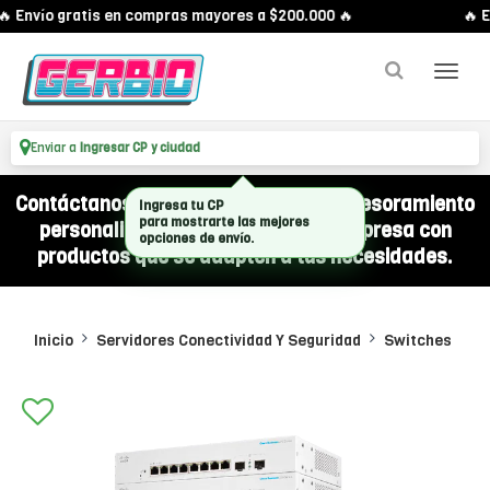
 Envío gratis en compras mayores a $200.000 🔥
🔥 E
Enviar a
Ingresar CP y ciudad
Contáctanos por WhatsApp y recibí asesoramiento
personalizado para equipar a tu empresa con
productos que se adapten a tus necesidades.
Inicio
Servidores Conectividad Y Seguridad
Switches