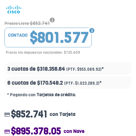
$852.741
Precio Lista
$801.577
CONTADO
Precio sin impuestos nacionales: $725.409
3 cuotas de
$318.356.64
*
(PTF:
$955.069.92)
6 cuotas de
$170.548.2
*
(PTF:
$1.023.289.2)
* Pagando con
Tarjetas de crédito
.
$852.741
con Tarjeta
$895.378.05
con Nave