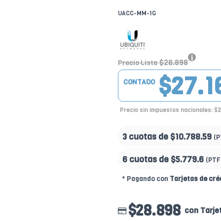
UACC-MM-1G
$28.898
Precio Lista
$27.1
CONTADO
Precio sin impuestos nacionales: $
3 cuotas de
$10.788.59
(P
6 cuotas de
$5.779.6
(PTF
* Pagando con
Tarjetas de cré
$28.898
con Tarje