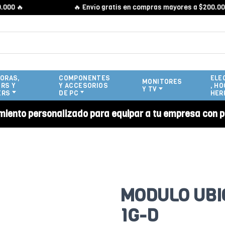
🔥
🔥 Envío gratis en compras mayores a $200.000 🔥
ORAS,
COMPONENTES
ELE
MONITORES
RS Y
Y ACCESORIOS
, HO
Y TV
ERS
DE PC
HER
miento personalizado para equipar a tu empresa con p
MODULO UBI
1G-D