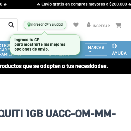
🔥 Envío gratis en compras mayores a $200.000 🔥
Ingresar CP y ciudad
INGRESAR
CTRODOMESTICOS
ATENCIÓN
MARCAS
GAR Y
A
AYUDA
RAMIENTAS
EMPRESAS
roductos que se adapten a tus necesidades.
QUITI 1GB UACC-OM-MM-