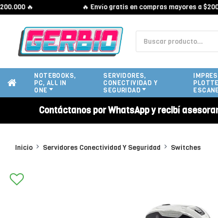
00 🔥
🔥 Envío gratis en compras mayores a $200.000 
NOTEBOOKS,
SERVIDORES,
IMPRES
PC, ALL IN
CONECTIVIDAD Y
PLOTTE
ONE
SEGURIDAD
ESCAN
Contáctanos por WhatsApp y recibí asesora
Inicio
Servidores Conectividad Y Seguridad
Switches