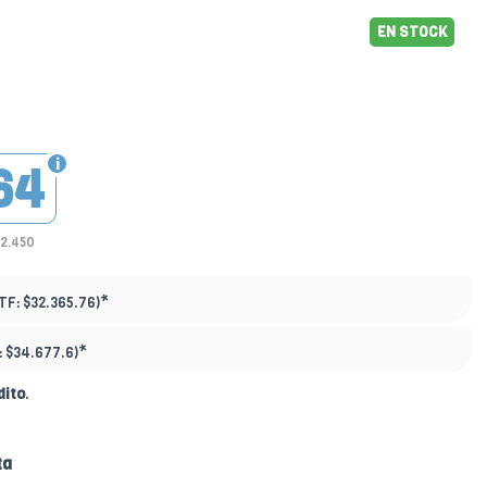
EN STOCK
64
22.450
*
TF:
$32.365.76)
*
:
$34.677.6)
dito
.
ta