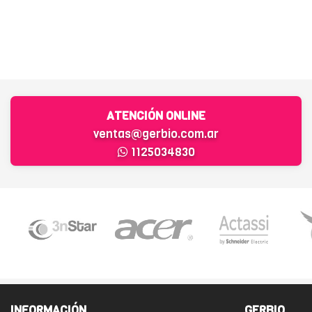
ATENCIÓN ONLINE
ventas@gerbio.com.ar
1125034830
INFORMACIÓN
GERBIO