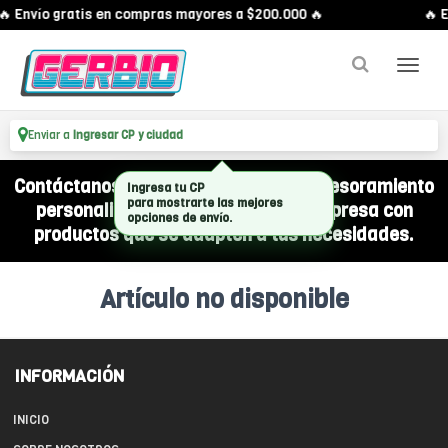
🔥 Envío gratis en compras mayores a $200.000 🔥
🔥 E
Enviar a
Ingresar CP y ciudad
Contáctanos por WhatsApp y recibí asesoramiento
Ingresa tu CP
para mostrarte las mejores
personalizado para equipar a tu empresa con
opciones de envío.
productos que se adapten a tus necesidades.
Artículo no disponible
INFORMACIÓN
INICIO