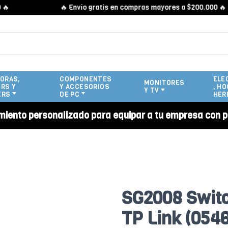
🔥 Envío gratis en compras mayores a $200.000 🔥
ORAS,
COMPONENTES
ELE
MONITORES
RS Y
Y ACCESORIOS
, HO
Y TV
ERS
DE PC
HER
miento personalizado para equipar a tu empresa con p
SG2008 Switc
TP Link (0546