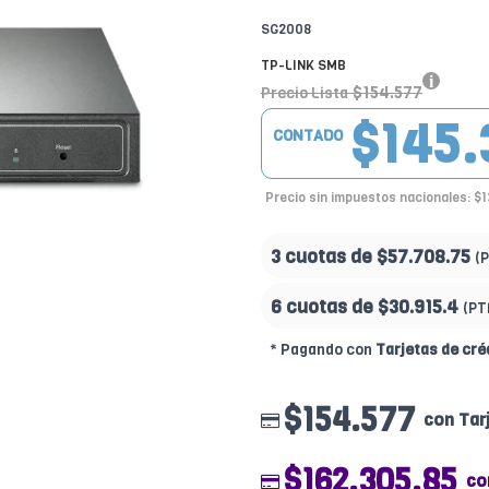
SG2008
TP-LINK SMB
$154.577
Precio Lista
$145.
CONTADO
Precio sin impuestos nacionales: $1
3 cuotas de
$57.708.75
(
6 cuotas de
$30.915.4
(PT
* Pagando con
Tarjetas de cré
$154.577
con Tar
$162.305.85
co