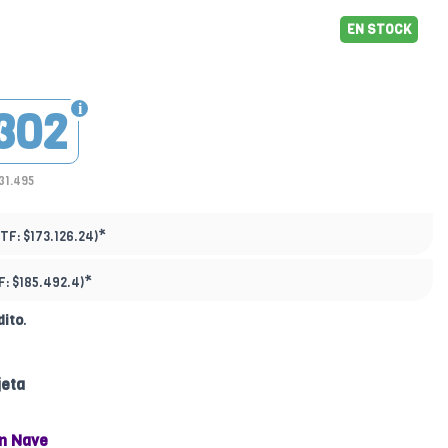
EN STOCK
302
31.495
*
PTF:
$173.126.24)
*
F:
$185.492.4)
dito
.
jeta
n Nave