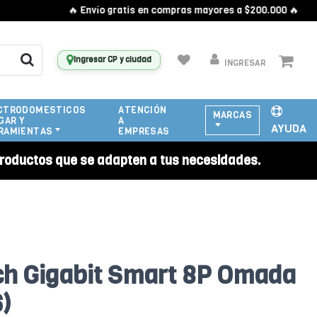
🔥 Envío gratis en compras mayores a $200.000 🔥
Ingresar CP y ciudad
INGRESAR
CTRODOMESTICOS
ATENCIÓN
MARCAS
GAR Y
A
AYUDA
RAMIENTAS
EMPRESAS
roductos que se adapten a tus necesidades.
h Gigabit Smart 8P Omada
)