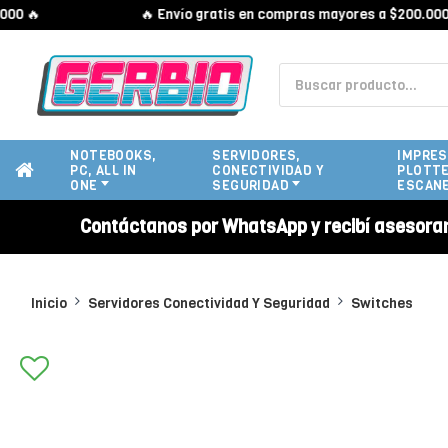
 🔥
🔥 Envío gratis en compras mayores a $200.000 🔥
NOTEBOOKS,
SERVIDORES,
IMPRES
PC, ALL IN
CONECTIVIDAD Y
PLOTTE
ONE
SEGURIDAD
ESCAN
Contáctanos por WhatsApp y recibí asesora
Inicio
Servidores Conectividad Y Seguridad
Switches