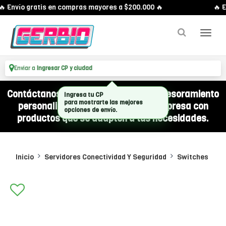
 Envío gratis en compras mayores a $200.000 🔥
🔥 E
Enviar a
Ingresar CP y ciudad
Contáctanos por WhatsApp y recibí asesoramiento
Ingresa tu CP
para mostrarte las mejores
personalizado para equipar a tu empresa con
opciones de envío.
productos que se adapten a tus necesidades.
Inicio
Servidores Conectividad Y Seguridad
Switches