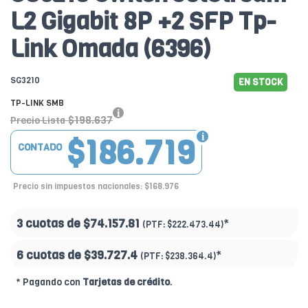
L2 Gigabit 8P +2 SFP Tp-
Link Omada (6396)
SG3210
EN STOCK
TP-LINK SMB
$198.637
Precio Lista
$186.719
CONTADO
Precio sin impuestos nacionales: $168.976
3 cuotas de
$74.157.81
*
(PTF:
$222.473.44)
6 cuotas de
$39.727.4
*
(PTF:
$238.364.4)
* Pagando con
Tarjetas de crédito
.