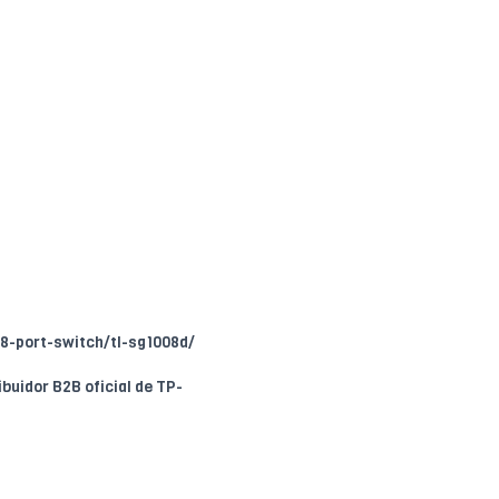
8-port-switch/tl-sg1008d/
ribuidor B2B oficial de TP-