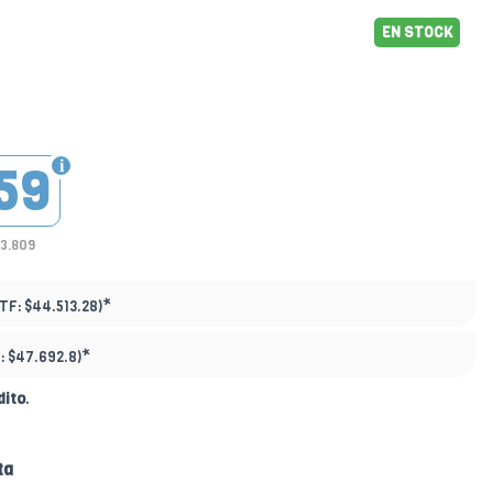
EN STOCK
59
33.809
*
PTF:
$44.513.28)
*
:
$47.692.8)
dito
.
ta