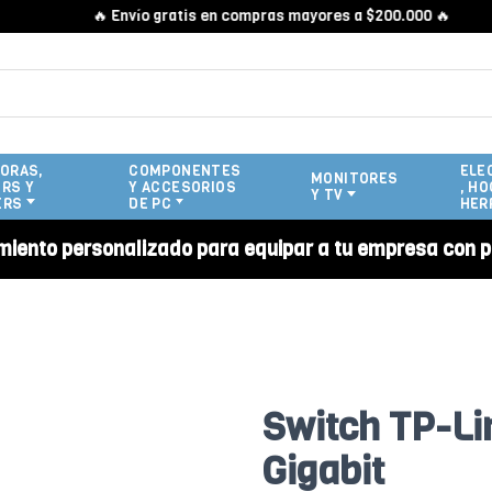
🔥 Envío gratis en compras mayores a $200.000 🔥
ORAS,
COMPONENTES
ELE
MONITORES
RS Y
Y ACCESORIOS
, HO
Y TV
ERS
DE PC
HER
miento personalizado para equipar a tu empresa con p
Switch TP-Li
Gigabit