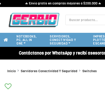
🔥 Envío gratis en compras mayores a $200.000 🔥
NOTEBOOKS,
SERVIDORES,
IMPRES
PC, ALL IN
CONECTIVIDAD Y
PLOTTE
ONE
SEGURIDAD
ESCAN
Contáctanos por WhatsApp y recibí asesora
Inicio
Servidores Conectividad Y Seguridad
Switches