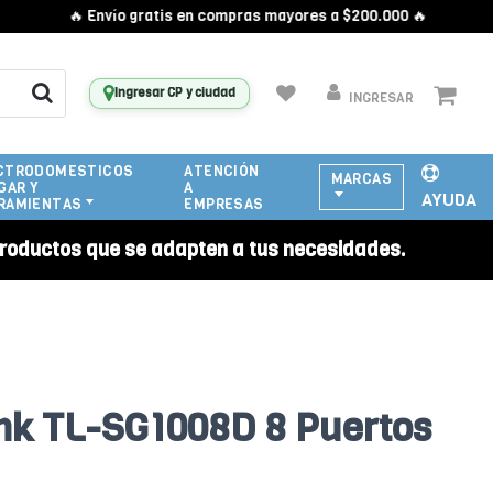
🔥 Envío gratis en compras mayores a $200.000 🔥
Ingresar CP y ciudad
INGRESAR
CTRODOMESTICOS
ATENCIÓN
MARCAS
GAR Y
A
AYUDA
RAMIENTAS
EMPRESAS
roductos que se adapten a tus necesidades.
nk TL-SG1008D 8 Puertos