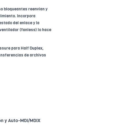
no bloqueantes reenvian y
dimiento. Incorpora
stado del enlace y la
ventilador (fanless) lo hace
ssure para Half Duplex,
ansferencias de archivos
on y Auto-MDI/MDIX