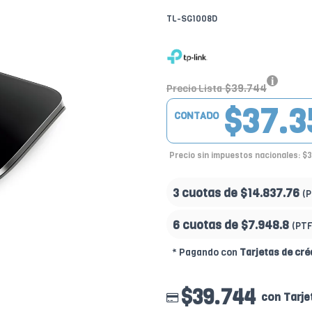
TL-SG1008D
$39.744
Precio Lista
$37.3
CONTADO
Precio sin impuestos nacionales: $
3 cuotas de
$14.837.76
(
6 cuotas de
$7.948.8
(PTF
* Pagando con
Tarjetas de cré
$39.744
con Tarje