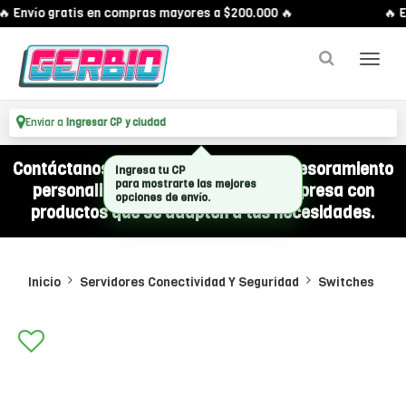
 Envío gratis en compras mayores a $200.000 🔥
🔥 E
Enviar a
Ingresar CP y ciudad
Contáctanos por WhatsApp y recibí asesoramiento
Ingresa tu CP
para mostrarte las mejores
personalizado para equipar a tu empresa con
opciones de envío.
productos que se adapten a tus necesidades.
Inicio
Servidores Conectividad Y Seguridad
Switches