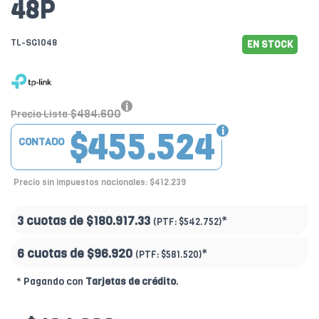
48P
TL-SG1048
EN STOCK
$484.600
Precio Lista
$455.524
CONTADO
Precio sin impuestos nacionales: $412.239
3 cuotas de
$180.917.33
*
(PTF:
$542.752)
6 cuotas de
$96.920
*
(PTF:
$581.520)
* Pagando con
Tarjetas de crédito
.