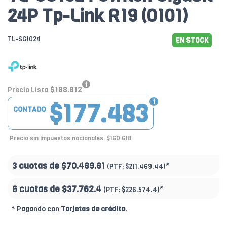
24P Tp-Link R19 (0101)
TL-SG1024
EN STOCK
$188.812
Precio Lista
$177.483
CONTADO
Precio sin impuestos nacionales: $160.618
3 cuotas de
$70.489.81
*
(PTF:
$211.469.44)
6 cuotas de
$37.762.4
*
(PTF:
$226.574.4)
* Pagando con
Tarjetas de crédito
.