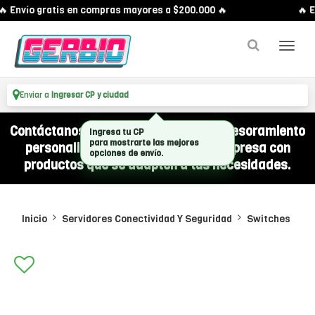
 Envío gratis en compras mayores a $200.000 🔥
🔥 E
Enviar a
Ingresar CP y ciudad
Contáctanos por WhatsApp y recibí asesoramiento
Ingresa tu CP
para mostrarte las mejores
personalizado para equipar a tu empresa con
opciones de envío.
productos que se adapten a tus necesidades.
Inicio
Servidores Conectividad Y Seguridad
Switches