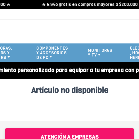
 🔥
🔥 Envío gratis en compras mayores a $200.000 🔥
ORAS,
COMPONENTES
ELE
MONITORES
RS Y
Y ACCESORIOS
, HO
Y TV
ERS
DE PC
HER
miento personalizado para equipar a tu empresa con p
Artículo no disponible
ATENCIÓN A EMPRESAS