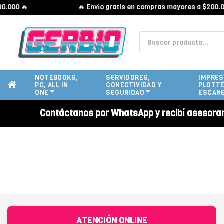
000 🔥
🔥 Envío gratis en compras mayores a $200.000
NOTEBOOKS,
SERVIDORES,
IMPRES
PC, ALL IN
CONECTIVIDAD Y
PLOTTE
ONE
SEGURIDAD
ESCAN
Contáctanos por WhatsApp y recibí asesora
ATENCIÓN ONLINE