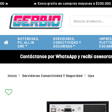

🔥 Envío gratis en compras mayores a $200.000 🔥
NOTEBOOKS,
SERVIDORES,
IMPRES
PC, ALL IN
CONECTIVIDAD Y
PLOTTE
ONE
SEGURIDAD
ESCAN
Contáctanos por WhatsApp y recibí asesora
Inicio
Servidores Conectividad Y Seguridad
Ups