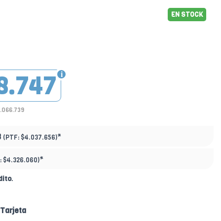
EN STOCK
8.747
3.066.739
3
*
(PTF:
$4.037.656)
*
:
$4.326.060)
dito
.
Tarjeta