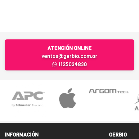
ATENCIÓN ONLINE
ventas@gerbio.com.ar
1125034830
INFORMACIÓN
GERBIO