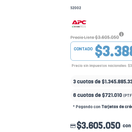
52002
$3.605.050
Precio Lista
$3.38
CONTADO
Precio sin impuestos nacionales: $
3 cuotas de
$1.345.885.3
6 cuotas de
$721.010
(PTF
* Pagando con
Tarjetas de cré
$3.605.050
con 