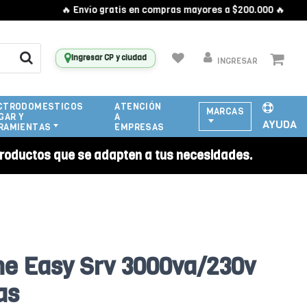
🔥 Envío gratis en compras mayores a $200.000 🔥
Ingresar CP y ciudad
INGRESAR
CTRODOMESTICOS
ATENCIÓN
MARCAS
GAR Y
A
AYUDA
RAMIENTAS
EMPRESAS
roductos que se adapten a tus necesidades.
ne Easy Srv 3000va/230v
as