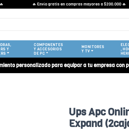
🔥 Envío gratis en compras mayores a $200.000 🔥
ORAS,
COMPONENTES
ELE
MONITORES
RS Y
Y ACCESORIOS
, HO
Y TV
ERS
DE PC
HER
miento personalizado para equipar a tu empresa con p
Ups Apc Onli
Expand (2caj