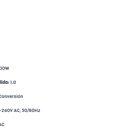
000W
lida:
1.0
Conversión
240V AC, 50/60Hz
AC