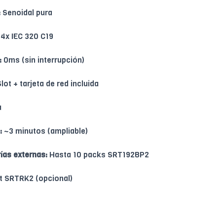
:
Senoidal pura
 4x IEC 320 C19
:
0ms (sin interrupción)
ot + tarjeta de red incluida
a
:
~3 minutos (ampliable)
ías externas:
Hasta 10 packs SRT192BP2
it SRTRK2 (opcional)