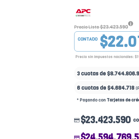
$23.423.590
Precio Lista
$22.0
CONTADO
Precio sin impuestos nacionales: $1
3 cuotas de
$8.744.806.
6 cuotas de
$4.684.718
(
* Pagando con
Tarjetas de cré
$23.423.590
co
$24.594.769.5