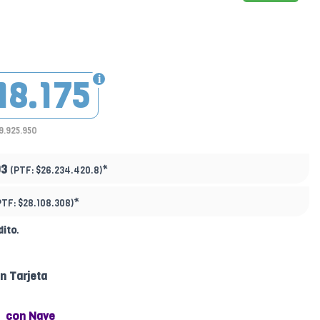
18.175
9.925.950
93
*
(PTF:
$26.234.420.8)
*
PTF:
$28.108.308)
dito
.
n Tarjeta
con Nave