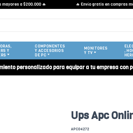
res a $200.000 🔥
🔥 Envío gratis en compras mayores
ORAS,
COMPONENTES
ELE
MONITORES
RS Y
Y ACCESORIOS
, HO
Y TV
ERS
DE PC
HER
miento personalizado para equipar a tu empresa con p
Ups Apc Onli
APC04272