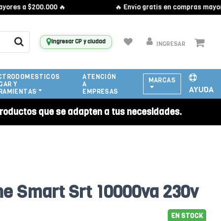
 a $200.000 🔥
🔥 Envío gratis en compras mayores a 
Ingresar CP y ciudad
INGRESAR
CTRODOMESTICOS
ATENCIÓN
MARCAS
GAR Y
A
AYUDA
RAMIENTAS
EMPRESAS
roductos que se adapten a tus necesidades.
ne Smart Srt 10000va 230v
EN STOCK