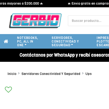
mayores a $200.000 🔥
🔥 Envío gratis en compras mayo
NOTEBOOKS,
SERVIDORES,
IMPRES
PC, ALL IN
CONECTIVIDAD Y
PLOTTE
ONE
SEGURIDAD
ESCAN
Contáctanos por WhatsApp y recibí asesora
Inicio
Servidores Conectividad Y Seguridad
Ups