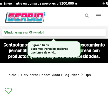
 Envío gratis en compras mayores a $200.000 🔥
🔥 E
Enviar a
Ingresar CP y ciudad
Contáctanos por WhatsApp y recibí asesoramiento
Ingresa tu CP
personalizado para equipar a tu empresa con
para mostrarte las mejores
opciones de envío.
productos que se adapten a tus necesidades.
Inicio
Servidores Conectividad Y Seguridad
Ups