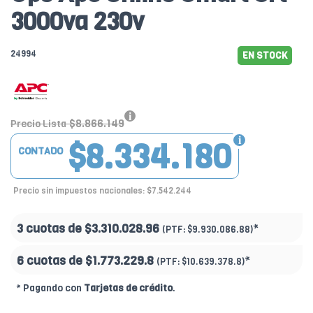
3000va 230v
24994
EN STOCK
$8.866.149
Precio Lista
$8.334.180
CONTADO
Precio sin impuestos nacionales: $7.542.244
3 cuotas de
$3.310.028.96
*
(PTF:
$9.930.086.88)
6 cuotas de
$1.773.229.8
*
(PTF:
$10.639.378.8)
* Pagando con
Tarjetas de crédito
.