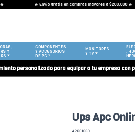
🔥 Envío gratis en compras mayores a $200.000 🔥
ORAS,
COMPONENTES
ELE
MONITORES
RS Y
Y ACCESORIOS
, HO
Y TV
ERS
DE PC
HER
miento personalizado para equipar a tu empresa con p
Ups Apc Onli
APC01660