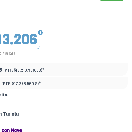
13.206
2.319.643
6
*
(PTF:
$16.219.990.08)
8
*
(PTF:
$17.378.560.8)
dito
.
n Tarjeta
con Nave