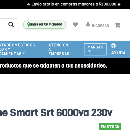
🔥 Envío gratis en compras mayores a $200.000 🔥
Ingresar CP y ciudad
INGRESAR
CTRODOMESTICOS
ATENCIÓN
MARCAS
GAR Y
A
AYUDA
RAMIENTAS
EMPRESAS
roductos que se adapten a tus necesidades.
ne Smart Srt 6000va 230v
EN STOCK