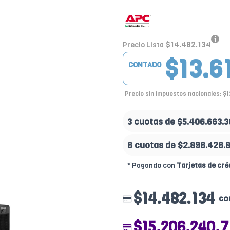
$14.482.134
Precio Lista
$13.6
CONTADO
Precio sin impuestos nacionales: $1
3 cuotas de
$5.406.663.3
6 cuotas de
$2.896.426.
* Pagando con
Tarjetas de cré
$14.482.134
co
$15.206.240.7