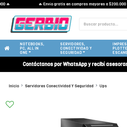
🔥
🔥 Envío gratis en compras mayores a $200.000 🔥
NOTEBOOKS,
SERVIDORES,
IMPRES
PC, ALL IN
CONECTIVIDAD Y
PLOTTE
ONE
SEGURIDAD
ESCAN
Contáctanos por WhatsApp y recibí asesora
Inicio
Servidores Conectividad Y Seguridad
Ups