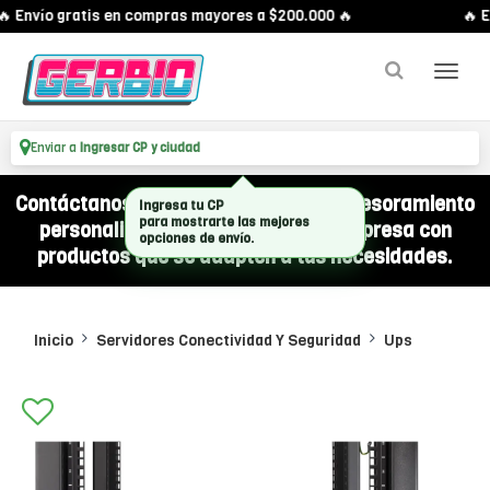
 Envío gratis en compras mayores a $200.000 🔥
🔥 E
Enviar a
Ingresar CP y ciudad
Contáctanos por WhatsApp y recibí asesoramiento
Ingresa tu CP
para mostrarte las mejores
personalizado para equipar a tu empresa con
opciones de envío.
productos que se adapten a tus necesidades.
Inicio
Servidores Conectividad Y Seguridad
Ups