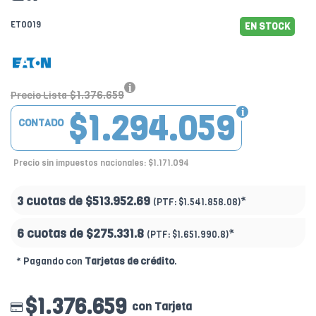
ET0019
EN STOCK
$1.376.659
Precio Lista
$1.294.059
CONTADO
Precio sin impuestos nacionales: $1.171.094
3 cuotas de
$513.952.69
*
(PTF:
$1.541.858.08)
6 cuotas de
$275.331.8
*
(PTF:
$1.651.990.8)
* Pagando con
Tarjetas de crédito
.
$1.376.659
con Tarjeta