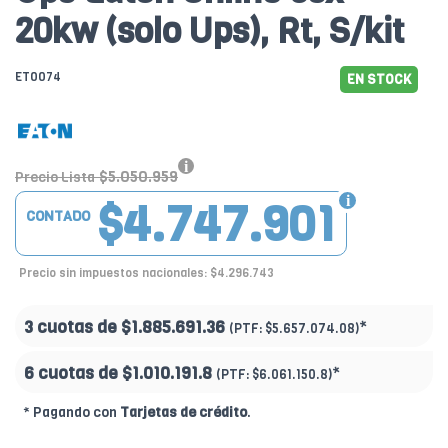
20kw (solo Ups), Rt, S/kit
ET0074
EN STOCK
$5.050.959
Precio Lista
$4.747.901
CONTADO
Precio sin impuestos nacionales: $4.296.743
3 cuotas de
$1.885.691.36
*
(PTF:
$5.657.074.08)
6 cuotas de
$1.010.191.8
*
(PTF:
$6.061.150.8)
* Pagando con
Tarjetas de crédito
.