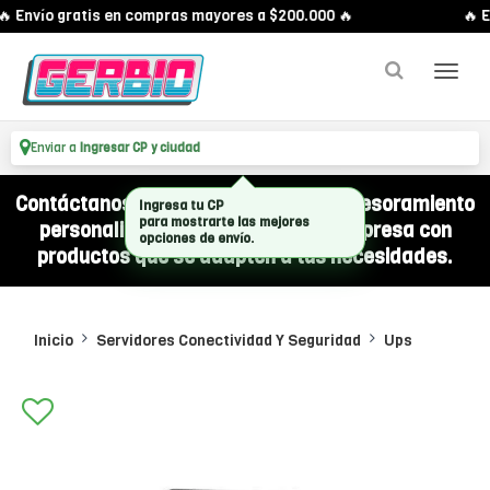
 Envío gratis en compras mayores a $200.000 🔥
🔥 E
Enviar a
Ingresar CP y ciudad
Contáctanos por WhatsApp y recibí asesoramiento
Ingresa tu CP
para mostrarte las mejores
personalizado para equipar a tu empresa con
opciones de envío.
productos que se adapten a tus necesidades.
Inicio
Servidores Conectividad Y Seguridad
Ups