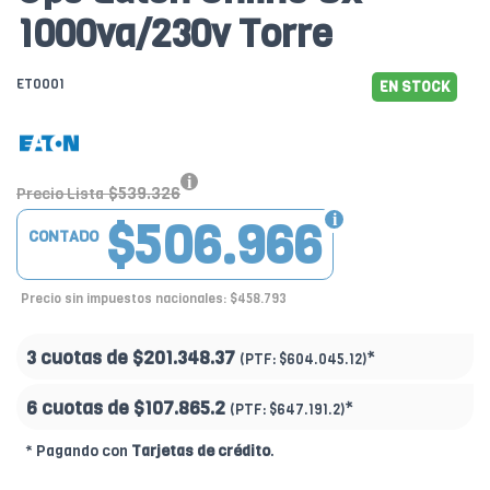
1000va/230v Torre
ET0001
EN STOCK
$539.326
Precio Lista
$506.966
CONTADO
Precio sin impuestos nacionales: $458.793
3 cuotas de
$201.348.37
*
(PTF:
$604.045.12)
6 cuotas de
$107.865.2
*
(PTF:
$647.191.2)
* Pagando con
Tarjetas de crédito
.