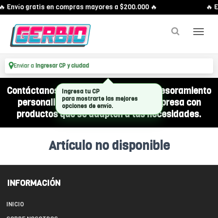
🔥 Envío gratis en compras mayores a $200.000 🔥
🔥 E
Enviar a
Ingresar CP y ciudad
Contáctanos por WhatsApp y recibí asesoramiento
Ingresa tu CP
para mostrarte las mejores
personalizado para equipar a tu empresa con
opciones de envío.
productos que se adapten a tus necesidades.
Artículo no disponible
INFORMACIÓN
INICIO