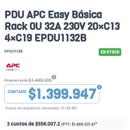
PDU APC Easy Básica
Rack 0U 32A 230V 20×C13
4×C19 EPDU1132B
EPDU1132B
EN STOCK
$1.489.305
Precio Lista
$1.399.947
CONTADO
Precio sin impuestos nacionales: $1.156.981
3 cuotas de
$556.007.2
*
(PTF:
$1.668.021.6)