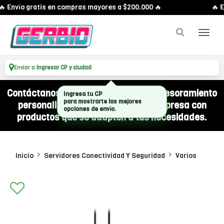
 Envío gratis en compras mayores a $200.000 🔥
🔥 E
Enviar a
Ingresar CP y ciudad
Contáctanos por WhatsApp y recibí asesoramiento
personalizado para equipar a tu empresa con
productos que se adapten a tus necesidades.
Inicio
Servidores Conectividad Y Seguridad
Varios