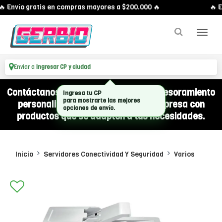
 Envío gratis en compras mayores a $200.000 🔥
🔥 E
Enviar a
Ingresar CP y ciudad
Contáctanos por WhatsApp y recibí asesoramiento
Ingresa tu CP
personalizado para equipar a tu empresa con
para mostrarte las mejores
opciones de envío.
productos que se adapten a tus necesidades.
Inicio
Servidores Conectividad Y Seguridad
Varios