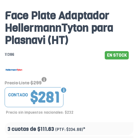
Face Plate Adaptador
HellermannTyton para
Plasnavi (HT)
11386
EN STOCK
$299
Precio Lista
$281
CONTADO
Precio sin impuestos nacionales: $232
3 cuotas de
$111.63
*
(PTF:
$334.88)