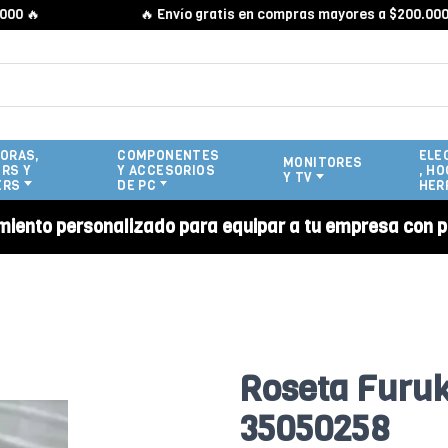

🔥 Envío gratis en compras mayores a $200.000 🔥
ORAS,
COMPONENTES
ELE
MONITORES
RS Y
Y ACCESORIOS
, HO
Y TV
ERS
DE PC
HER
miento personalizado para equipar a tu empresa con p
Roseta Furuk
35050258