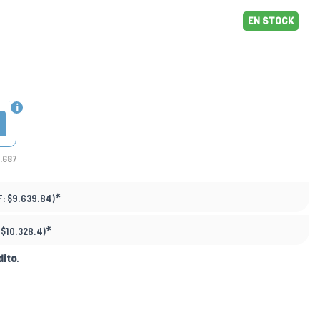
EN STOCK
1
6.687
*
F:
$9.639.84)
*
:
$10.328.4)
dito
.