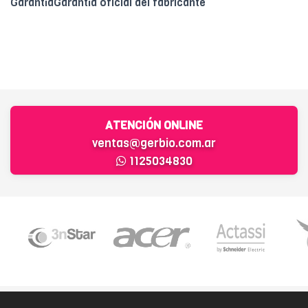
GarantíaGarantía oficial del fabricante
ATENCIÓN ONLINE
ventas@gerbio.com.ar
1125034830