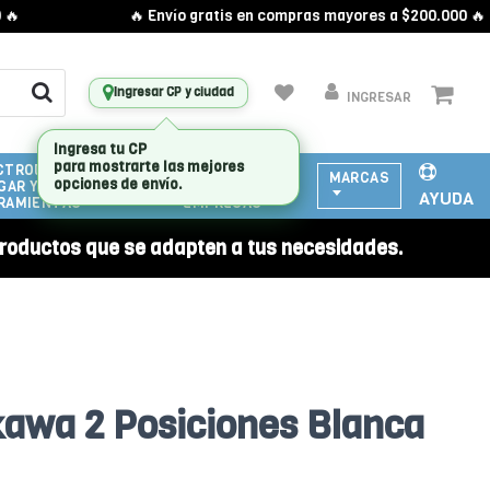
🔥 Envío gratis en compras mayores a $200.000 🔥
Ingresar CP y ciudad
INGRESAR
CTRODOMESTICOS
ATENCIÓN
MARCAS
GAR Y
A
AYUDA
RAMIENTAS
EMPRESAS
roductos que se adapten a tus necesidades.
awa 2 Posiciones Blanca