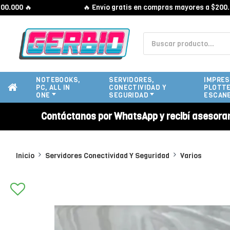
0 🔥
🔥 Envío gratis en compras mayores a $200.000 
NOTEBOOKS,
SERVIDORES,
IMPRES
PC, ALL IN
CONECTIVIDAD Y
PLOTTE
ONE
SEGURIDAD
ESCAN
Contáctanos por WhatsApp y recibí asesora
Inicio
Servidores Conectividad Y Seguridad
Varios