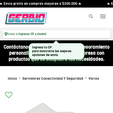
 Envío gratis en compras mayores a $200.000 🔥
🔥 E
Enviar a
Ingresar CP y ciudad
Contáctanos por WhatsApp y recibí asesoramiento
Ingresa tu CP
para mostrarte las mejores
personalizado para equipar a tu empresa con
opciones de envío.
productos que se adapten a tus necesidades.
Inicio
Servidores Conectividad Y Seguridad
Varios