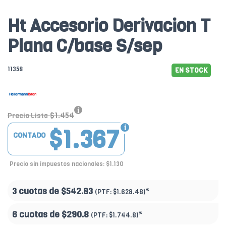
Ht Accesorio Derivacion T
Plana C/base S/sep
11358
EN STOCK
$1.454
Precio Lista
$1.367
CONTADO
Precio sin impuestos nacionales: $1.130
3 cuotas de
$542.83
*
(PTF:
$1.628.48)
6 cuotas de
$290.8
*
(PTF:
$1.744.8)