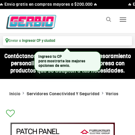
 Envío gratis en compras mayores a $200.000 🔥
🔥 E
Enviar a
Ingresar CP y ciudad
Contáctanos por WhatsApp y recibí asesoramiento
Ingresa tu CP
para mostrarte las mejores
personalizado para equipar a tu empresa con
opciones de envío.
productos que se adapten a tus necesidades.
Inicio
Servidores Conectividad Y Seguridad
Varios