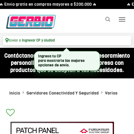
 Envío gratis en compras mayores a $200.000 🔥
🔥 E
Enviar a
Ingresar CP y ciudad
Contáctanos por WhatsApp y recibí asesoramiento
Ingresa tu CP
para mostrarte las mejores
personalizado para equipar a tu empresa con
opciones de envío.
productos que se adapten a tus necesidades.
Inicio
Servidores Conectividad Y Seguridad
Varios