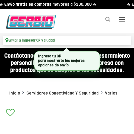
 Envío gratis en compras mayores a $200.000 🔥
🔥 E
Enviar a
Ingresar CP y ciudad
Contáctanos por WhatsApp y recibí asesoramiento
Ingresa tu CP
para mostrarte las mejores
personalizado para equipar a tu empresa con
opciones de envío.
productos que se adapten a tus necesidades.
Inicio
Servidores Conectividad Y Seguridad
Varios