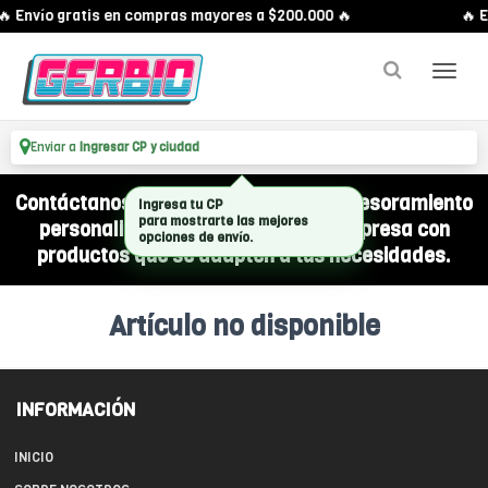
🔥 Envío gratis en compras mayores a $200.000 🔥
🔥 E
Enviar a
Ingresar CP y ciudad
Contáctanos por WhatsApp y recibí asesoramiento
Ingresa tu CP
para mostrarte las mejores
personalizado para equipar a tu empresa con
opciones de envío.
productos que se adapten a tus necesidades.
Artículo no disponible
INFORMACIÓN
INICIO