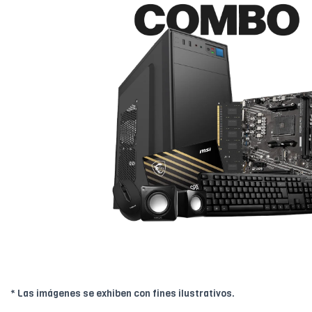
* Las imágenes se exhiben con fines ilustrativos.