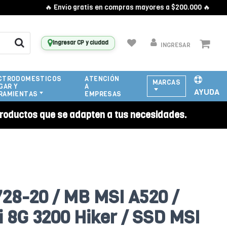
🔥 Envío gratis en compras mayores a $200.000 🔥
Ingresar CP y ciudad
INGRESAR
CTRODOMESTICOS
ATENCIÓN
MARCAS
GAR Y
A
AYUDA
RAMIENTAS
EMPRESAS
roductos que se adapten a tus necesidades.
728-20 / MB MSI A520 /
8G 3200 Hiker / SSD MSI