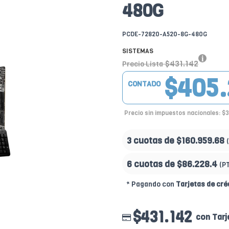
480G
PCDE-72820-A520-8G-480G
SISTEMAS
$431.142
Precio Lista
$405.
CONTADO
Precio sin impuestos nacionales: $
3 cuotas de
$160.959.68
6 cuotas de
$86.228.4
(P
* Pagando con
Tarjetas de cré
$431.142
con Tarj