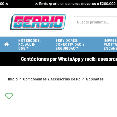

🔥 Envío gratis en compras mayores a $200.000 🔥
NOTEBOOKS,
SERVIDORES,
IMPRES
PC, ALL IN
CONECTIVIDAD Y
PLOTTE
ONE
SEGURIDAD
ESCAN
Contáctanos por WhatsApp y recibí asesora
Inicio
Componentes Y Accesorios De Pc
Gabinetes