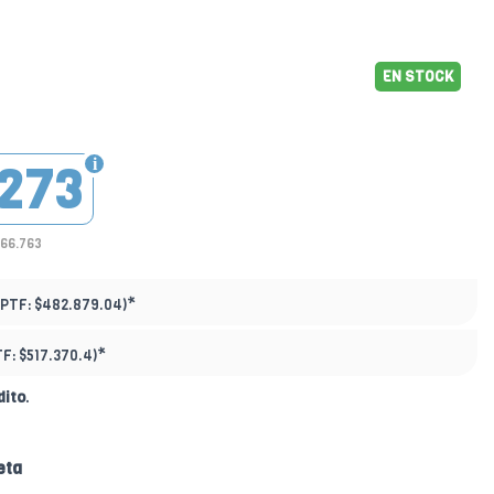
EN STOCK
273
366.763
*
(PTF:
$482.879.04)
*
TF:
$517.370.4)
dito
.
eta