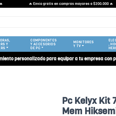
🔥 Envío gratis en compras mayores a $200.000 🔥
ORAS,
COMPONENTES
ELE
MONITORES
RS Y
Y ACCESORIOS
, HO
Y TV
ERS
DE PC
HER
miento personalizado para equipar a tu empresa con p
Pc Kelyx Kit 
Mem Hiksemi 