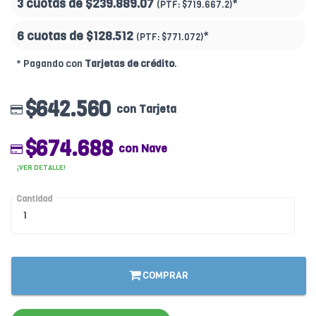
3 cuotas de
$239.889.07
*
(PTF:
$719.667.2)
6 cuotas de
$128.512
*
(PTF:
$771.072)
* Pagando con
Tarjetas de crédito
.
$642.560
con Tarjeta
$674.688
con Nave
¡VER DETALLE!
Cantidad
COMPRAR