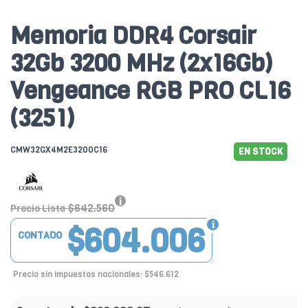
Memoria DDR4 Corsair
32Gb 3200 MHz (2x16Gb)
Vengeance RGB PRO CL16
(3251)
CMW32GX4M2E3200C16
EN STOCK
$642.560
Precio Lista
$604.006
CONTADO
Precio sin impuestos nacionales: $546.612