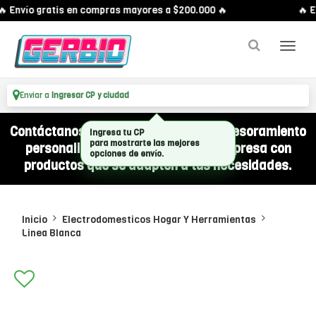
 Envío gratis en compras mayores a $200.000 🔥
🔥 E
Enviar a
Ingresar CP y ciudad
Contáctanos por WhatsApp y recibí asesoramiento
Ingresa tu CP
personalizado para equipar a tu empresa con
para mostrarte las mejores
opciones de envío.
productos que se adapten a tus necesidades.
Inicio
Electrodomesticos Hogar Y Herramientas
Linea Blanca