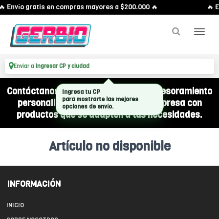
🔥 Envío gratis en compras mayores a $200.000 🔥
🔥 E
Enviar a
Ingresar CP y ciudad
Contáctanos por WhatsApp y recibí asesoramiento
Ingresa tu CP
para mostrarte las mejores
personalizado para equipar a tu empresa con
opciones de envío.
productos que se adapten a tus necesidades.
Artículo no disponible
INFORMACIÓN
INICIO